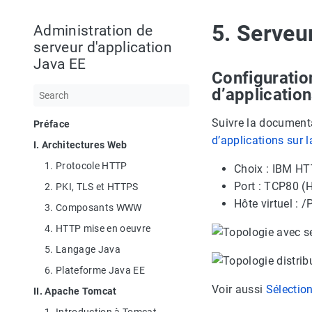
5. Serveu
Administration de
serveur d'application
Java EE
Configuratio
d’applicatio
Suivre la document
Préface
d’applications sur
I. Architectures Web
1. Protocole HTTP
Choix : IBM HT
Port : TCP80 (
2. PKI, TLS et HTTPS
Hôte virtuel : 
3. Composants WWW
4. HTTP mise en oeuvre
5. Langage Java
6. Plateforme Java EE
Voir aussi
Sélectio
II. Apache Tomcat